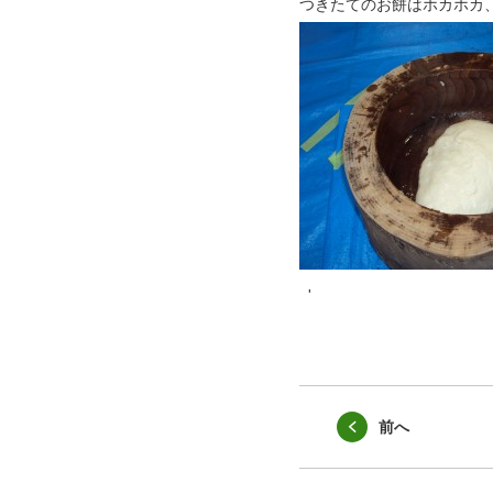
つきたてのお餅はホカホカ、ホ
'
前へ