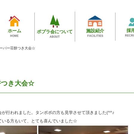
採
施設紹介
ホーム
ポプラ会について
RECR
FACILITIES
HOME
ABOUT
ーバー荘餅つき大会☆
餅つき大会☆
が行われました。タンポポの方も見学させて頂きました(^^♪
ている方もいて、とても喜んでいました☆