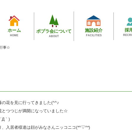
採
施設紹介
ホーム
ポプラ会について
RECR
FACILITIES
HOME
ABOUT
行事☆
の花を見に行ってきました(^^♪
花とつつじが満開になっていました☆
Д｀)
、入居者様達は顔がみなさんニッコニコ(*^▽^*)