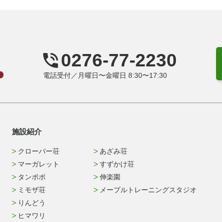
0276-77-2230
電話受付／月曜日〜金曜日 8:30〜17:30
施設紹介
クローバー荘
あざみ荘
マーガレット
すずかけ荘
タンポポ
伸楽園
ミモザ荘
メープルトレーニングスタジオ
りんどう
ヒマワリ