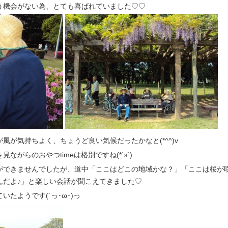
う機会がない為、とても喜ばれていました♡♡
風が気持ちよく、ちょうど良い気候だったかなと(*^^)v
ながらのおやつtimeは格別ですね(*´з`)
ができませんでしたが、道中「ここはどこの地域かな？」「ここは桜が
んだよ♪」と楽しい会話が聞こえてきました♡
たようです(´っ･ω･)っ