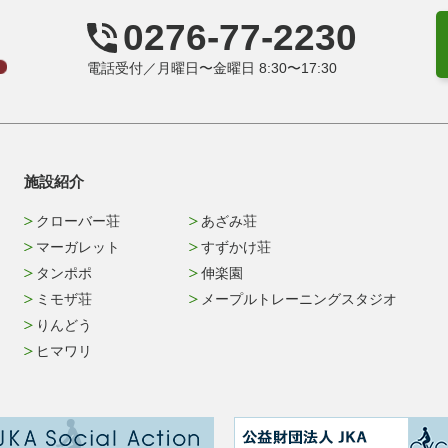
0276-77-2230
電話受付／月曜日〜金曜日 8:30〜17:30
施設紹介
クローバー荘
あざみ荘
マーガレット
すずかけ荘
タンポポ
伸楽園
ミモザ荘
メープルトレーニングスタジオ
りんどう
ヒマワリ