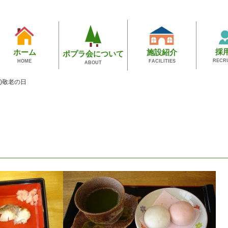
採
施設紹介
ホーム
ポプラ会について
RECR
FACILITIES
HOME
ABOUT
^*)敬老の日