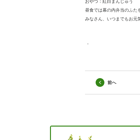
おやつ：紅白まんじゅう
昼食では幕の内弁当のふたを
みなさん、いつまでもお元
'
前へ