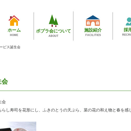
採
施設紹介
ホーム
ポプラ会について
RECR
FACILITIES
HOME
ABOUT
ービス誕生会
生会
生会
ちらし寿司を花形にし、ふきのとうの天ぷら、菜の花の和え物と春を感