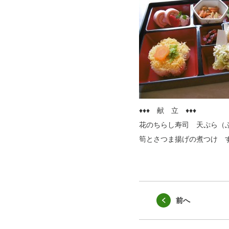
♦♦♦ 献 立 ♦♦♦
花のちらし寿司 天ぷら（
筍とさつま揚げの煮つけ 
前へ