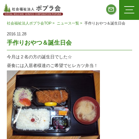
社会福祉法人ポプラ会TOP >
ニュース一覧 >
手作りおやつ＆誕生日会
2016.11.28
手作りおやつ＆誕生日会
今月は２名の方の誕生日でした☆
昼食には入居者様達のご希望でヒレカツ弁当！