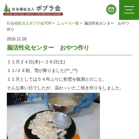
社会福祉法人ポプラ会TOP >
ニュース一覧 >
脳活性化センター おやつ
作り
2016.11.28
脳活性化センター おやつ作り
１１月２４日(木)～２６日(土)
１１/２４朝、雪が降りました(*^_^*)
１１月としては５４年ぶりに初雪を観測とのこと。
そんな寒い日でしたが、温か～いたこ焼き作りをしました。