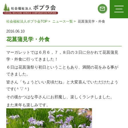
社会福祉法人ポプラ会TOP >
ニュース一覧 >
花菖蒲見学・外食
2016.06.10
花菖蒲見学・外食
マーガレットでは６月６，７，８日の３日に分かれて花菖蒲見
学・外食に行ってきました！
６日は花菖蒲祭り初日ということもあり、満開の花をみる事が
できました。
皆さん「ちょうどいい見頃だね」と大変喜んでいただけたよう
です(＾▽＾)
その後かつはな亭さんにお邪魔し、楽しくランチしました。
また来年も楽しみです。